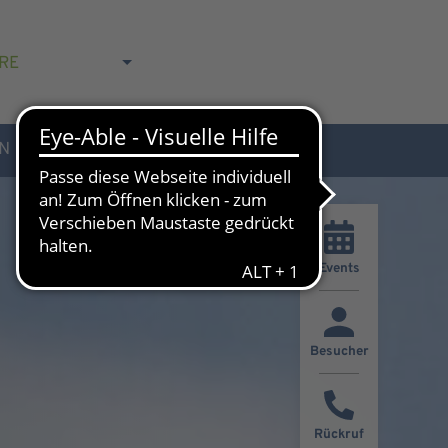
RE
N
AKTUELLES & KONTAKT
Events
Besucher
Rückruf