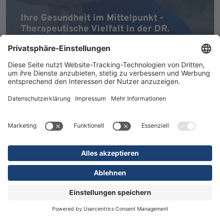
Ihre Gesundheit im Mittelpunkt -
Therapeutische Vielfalt in der DR.
ERLER REHA
Spezialisten für Arbeitsunfälle, Neue
Pflegedienstleitung, Test. Train. Perform.
MEHR ERFAHREN
03.08.2026
Kliniken
Anästhesie