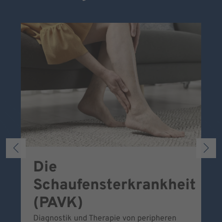
Die
S
Schaufensterkrankheit
Wa
To
(PAVK)
Be
Diagnostik und Therapie von peripheren