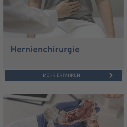
Hernienchirurgie
MEHR ERFAHREN