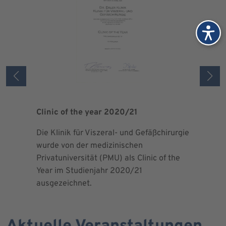
Clinic of the year 2020/21
Patient 
Die Klinik für Viszeral- und Gefäßchirurgie
Als zertif
wurde von der medizinischen
dem Blut 
Privatuniversität (PMU) als Clinic of the
Blutprodu
Year im Studienjahr 2020/21
ausgezeichnet.