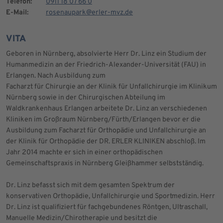
Telefon:
0911 18 07 66 0
E-Mail:
rosenaupark@erler-mvz.de
VITA
Geboren in Nürnberg, absolvierte Herr Dr. Linz ein Studium der
Humanmedizin an der Friedrich-Alexander-Universität (FAU) in
Erlangen. Nach Ausbildung zum
Facharzt für Chirurgie an der Klinik für Unfallchirurgie im Klinikum
Nürnberg sowie in der Chirurgischen Abteilung im
Waldkrankenhaus Erlangen arbeitete Dr. Linz an verschiedenen
Kliniken im Großraum Nürnberg/Fürth/Erlangen bevor er die
Ausbildung zum Facharzt für Orthopädie und Unfallchirurgie an
der Klinik für Orthopädie der DR. ERLER KLINIKEN abschloß. Im
Jahr 2014 machte er sich in einer orthopädischen
Gemeinschaftspraxis in Nürnberg Gleißhammer selbstständig.
Dr. Linz befasst sich mit dem gesamten Spektrum der
konservativen Orthopädie, Unfallchirurgie und Sportmedizin. Herr
Dr. Linz ist qualifiziert für fachgebundenes Röntgen, Ultraschall,
Manuelle Medizin/Chirotherapie und besitzt die