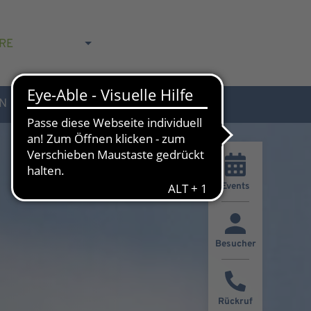
RE
N
AKTUELLES & KONTAKT
Events
Besucher
Rückruf