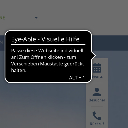
RE
N
AKTUELLES & KONTAKT
Events
Besucher
Rückruf