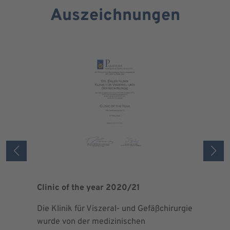
Auszeichnungen
Clinic of the year 2020/21
Patient 
Die Klinik für Viszeral- und Gefäßchirurgie
Als zertif
wurde von der medizinischen
dem Blut 