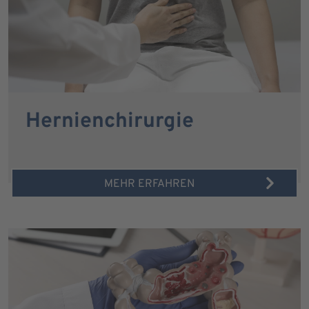
Hernienchirurgie
MEHR ERFAHREN