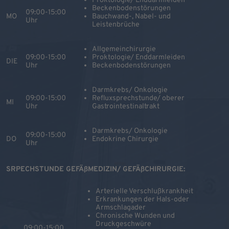
Proktologie/ Enddarmleiden
Beckenbodenstörungen
09:00-15:00
MO
Bauchwand-, Nabel- und
Uhr
Leistenbrüche
Allgemeinchirurgie
09:00-15:00
Proktologie/ Enddarmleiden
DIE
Uhr
Beckenbodenstörungen
Darmkrebs/ Onkologie
09:00-15:00
Refluxsprechstunde/ oberer
MI
Uhr
Gastrointestinaltrakt
Darmkrebs/ Onkologie
09:00-15:00
DO
Endokrine Chirurgie
Uhr
SRPECHSTUNDE GEFÄßMEDIZIN/ GEFÄßCHIRURGIE:
Arterielle Verschlußkrankheit
Erkrankungen der Hals-oder
Armschlagader
Chronische Wunden und
Druckgeschwüre
09:00-15:00