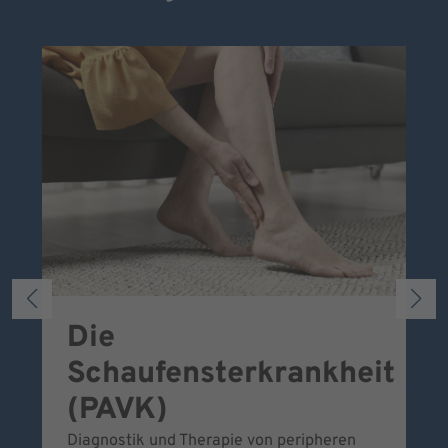
Die
S
Schaufensterkrankheit
Wa
To
(PAVK)
Be
Diagnostik und Therapie von peripheren