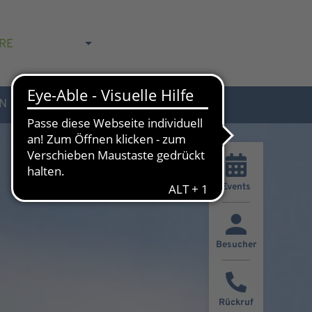
RE
N
AKTUELLES & KONTAKT
Events
Besucher
Rückruf