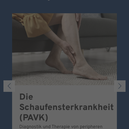
Die
S
Schaufensterkrankheit
Wa
To
(PAVK)
Be
Diagnostik und Therapie von peripheren