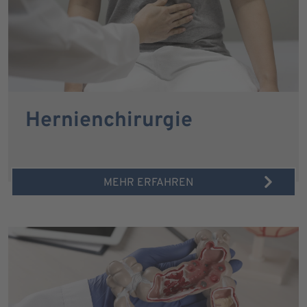
Hernienchirurgie
MEHR ERFAHREN