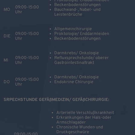
Proktologie/ Enddarmleiden
Beckenbodenstörungen
09:00-15:00
MO
Bauchwand-, Nabel- und
Uhr
Leistenbrüche
Allgemeinchirurgie
09:00-15:00
Proktologie/ Enddarmleiden
DIE
Uhr
Beckenbodenstörungen
Darmkrebs/ Onkologie
09:00-15:00
Refluxsprechstunde/ oberer
MI
Uhr
Gastrointestinaltrakt
Darmkrebs/ Onkologie
09:00-15:00
DO
Endokrine Chirurgie
Uhr
SRPECHSTUNDE GEFÄßMEDIZIN/ GEFÄßCHIRURGIE:
Arterielle Verschlußkrankheit
Erkrankungen der Hals-oder
Armschlagader
Chronische Wunden und
Druckgeschwüre
09:00-15:00