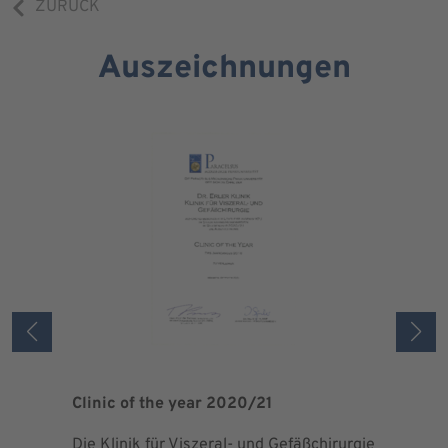
ZURÜCK
Auszeichnungen
Clinic of the year 2020/21
Patient 
Die Klinik für Viszeral- und Gefäßchirurgie
Als zertif