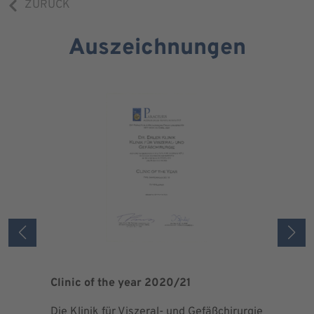
ZURÜCK
Auszeichnungen
Clinic of the year 2020/21
Patient 
Die Klinik für Viszeral- und Gefäßchirurgie
Als zertif