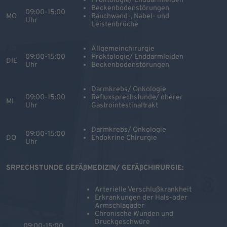
Proktologie/ Enddarmleiden
Beckenbodenstörungen
09:00-15:00
MO
Bauchwand-, Nabel- und
Uhr
Leistenbrüche
Allgemeinchirurgie
09:00-15:00
Proktologie/ Enddarmleiden
DIE
Uhr
Beckenbodenstörungen
Darmkrebs/ Onkologie
09:00-15:00
Refluxsprechstunde/ oberer
MI
Uhr
Gastrointestinaltrakt
Darmkrebs/ Onkologie
09:00-15:00
DO
Endokrine Chirurgie
Uhr
SRPECHSTUNDE GEFÄßMEDIZIN/ GEFÄßCHIRURGIE:
Arterielle Verschlußkrankheit
Erkrankungen der Hals-oder
Armschlagader
Chronische Wunden und
Druckgeschwüre
09:00-15:00