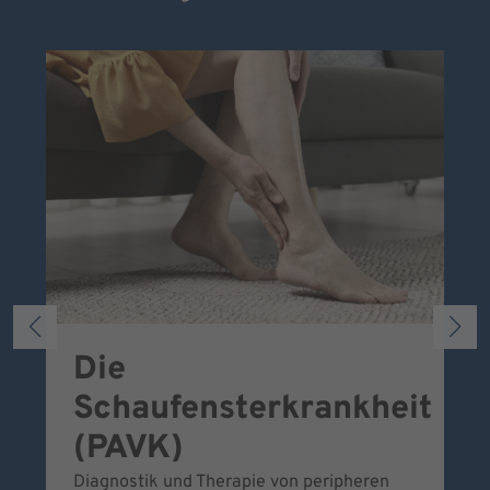
Die
S
Schaufensterkrankheit
Wa
To
(PAVK)
Be
Diagnostik und Therapie von peripheren