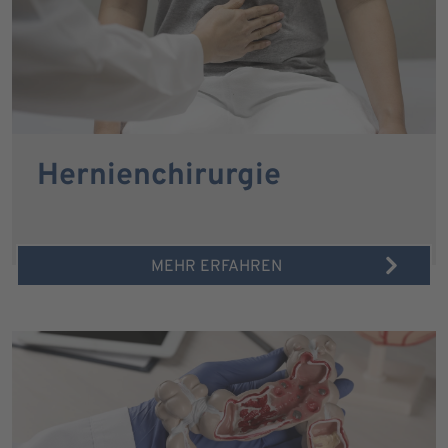
Hernienchirurgie
MEHR ERFAHREN