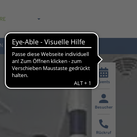
RE
N
AKTUELLES & KONTAKT
Events
Besucher
Rückruf