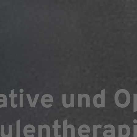
tive und O
ulentherap