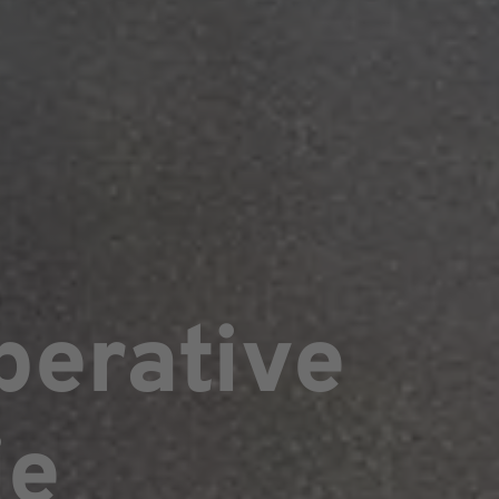
perative
ie