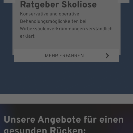
Ratgeber Skoliose
D
S
Konservative und operative
Behandlungsmöglichkeiten bei
B
Wirbeksäulenverkrümmungen verständlich
Vo
erklärt.
ve
hi
MEHR ERFAHREN
a
Unsere Angebote für einen
gesunden Rücken: