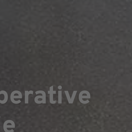
perative
ie