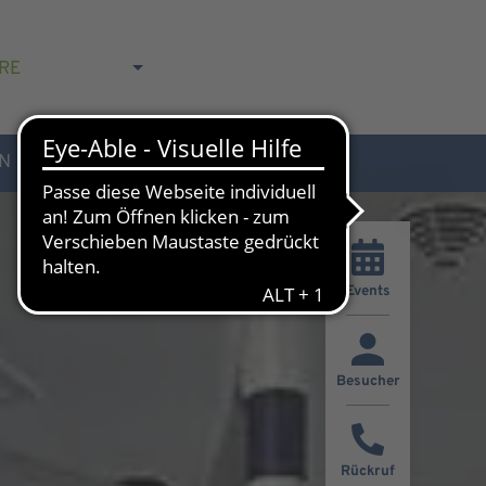
RE
N
AKTUELLES & KONTAKT
Events
Besucher
Rückruf