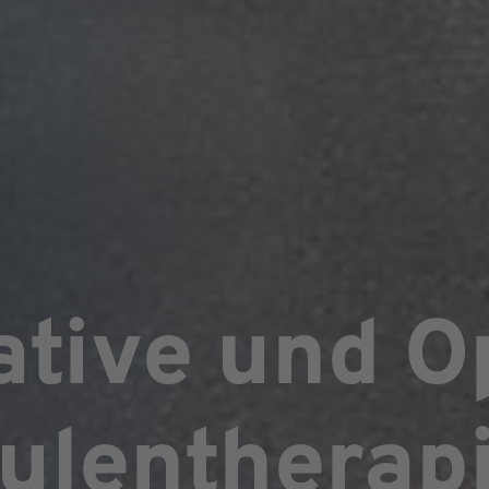
tive und O
ulentherap