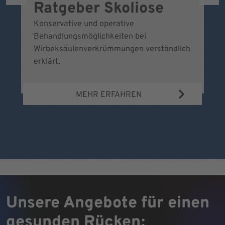
Ratgeber Skoliose
D
S
Konservative und operative
Behandlungsmöglichkeiten bei
B
Wirbeksäulenverkrümmungen verständlich
Vo
erklärt.
ve
hi
MEHR ERFAHREN
a
Unsere Angebote für einen
gesunden Rücken: