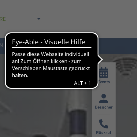
RE
N
AKTUELLES & KONTAKT
Events
Besucher
Rückruf