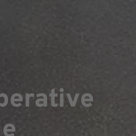
perative
ie