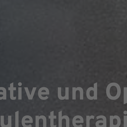
tive und O
ulentherap