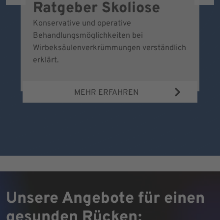
Ratgeber Skoliose
D
S
Konservative und operative
Behandlungsmöglichkeiten bei
B
Wirbeksäulenverkrümmungen verständlich
Vo
erklärt.
ve
hi
MEHR ERFAHREN
a
Unsere Angebote für einen
gesunden Rücken: