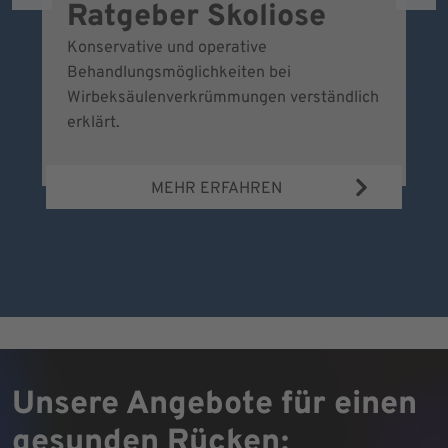
Ratgeber Skoliose
D
S
Konservative und operative
Behandlungsmöglichkeiten bei
B
Wirbeksäulenverkrümmungen verständlich
Vo
erklärt.
ve
hi
MEHR ERFAHREN
a
Unsere Angebote für einen
gesunden Rücken: