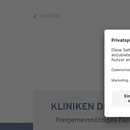
ZURÜCK
KLINIKEN DR. E
Freigemeinnütziges Fa