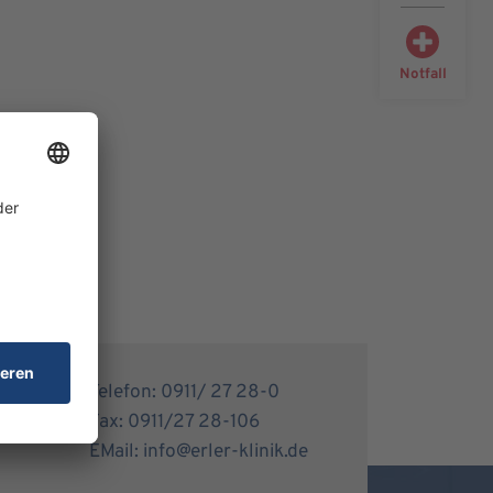
Notfall
Telefon: 0911/ 27 28-0
Fax: 0911/27 28-106
EMail: info@erler-klinik.de