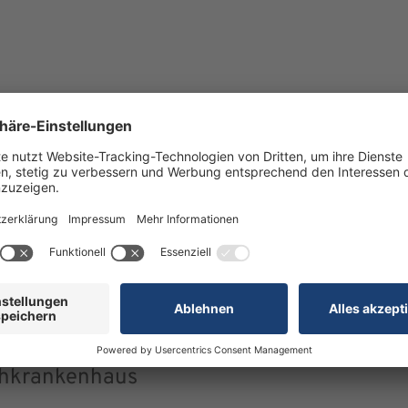
Kontumazgarten 4-19
RLER gGmbH
90429 Nürnberg
chkrankenhaus