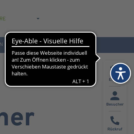
RE
N
AKTUELLES & KONTAKT
Events
Besucher
ner
Rückruf