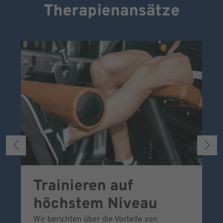
Therapienansätze
Trainieren auf
S
höchstem Niveau
S
Wir berichten über die Vorteile von
Di