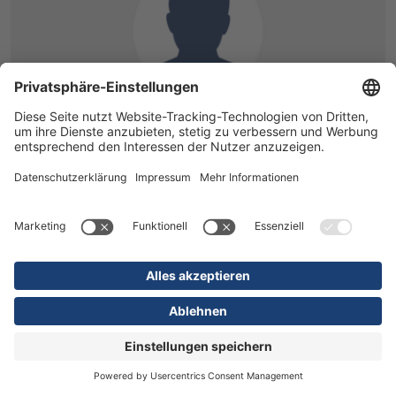
Orthopädie
Herr Dr. med. Drilon Xerxa
Assistenzarzt