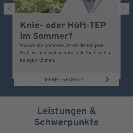
Knie- oder Hüft-TEP
S
im Sommer?
w
Warum die Sommer-OP oft die klügere
Be
Wahl ist und welche Vorurteile Sie beruhigt
wi
ablegen können.
ve
MEHR ERFAHREN
Leistungen &
Schwerpunkte