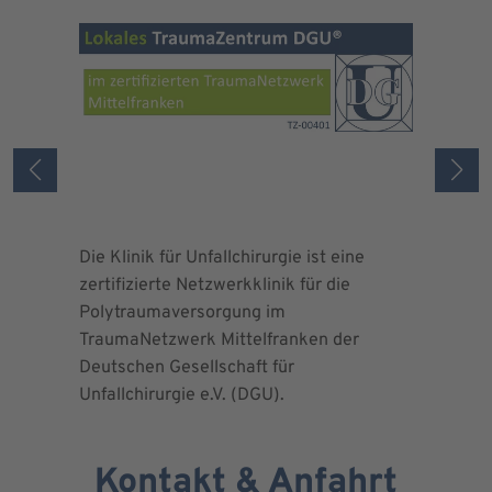
Die Klinik für Unfallchirurgie ist eine
Die Deuts
zertifizierte Netzwerkklinik für die
erteilte 
Polytraumaversorgung im
Herrn Dr.
TraumaNetzwerk Mittelfranken der
"zertifizi
Deutschen Gesellschaft für
Kniegesel
Unfallchirurgie e.V. (DGU).
Kontakt & Anfahrt