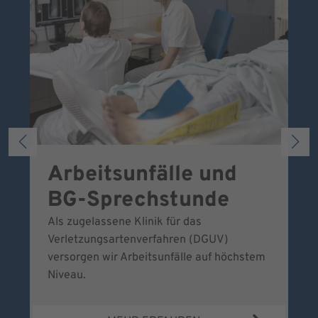
Arbeitsunfälle und
W
BG-Sprechstunde
k
Als zugelassene Klinik für das
Se
Verletzungsartenverfahren (DGUV)
No
versorgen wir Arbeitsunfälle auf höchstem
Niveau.