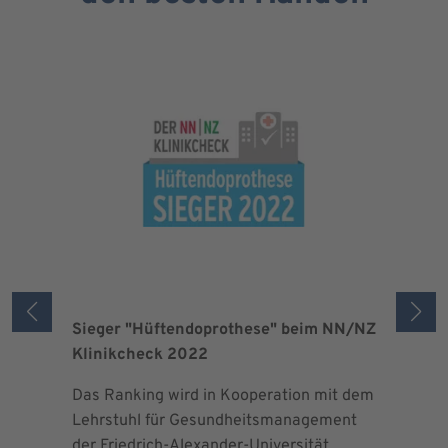
Sieger "Hüftendoprothese" beim NN/NZ
Zertifizi
Klinikcheck 2022
der Maxi
Das Ranking wird in Kooperation mit dem
Seit 2013 
Lehrstuhl für Gesundheitsmanagement
EndoProt
der Friedrich-Alexander-Universität
Maximalv