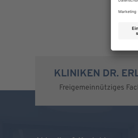
KLINIKEN DR. E
Freigemeinnütziges Fa