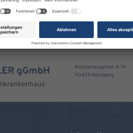
Kontumazgarten 4-19
RLER gGmbH
90429 Nürnberg
chkrankenhaus