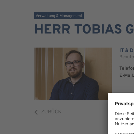
Verwaltung & Management
HERR TOBIAS 
IT & D
Beauftr
Telefo
E-Mail:
ZURÜCK