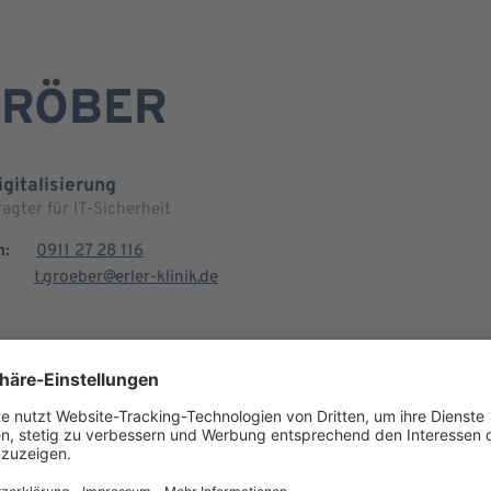
GRÖBER
igitalisierung
agter für IT-Sicherheit
n:
0911 27 28 116
t.groeber@erler-klinik.de