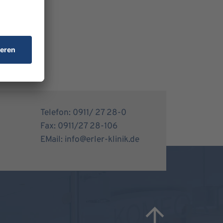
Telefon: 0911/ 27 28-0
Fax: 0911/27 28-106
EMail: info@erler-klinik.de