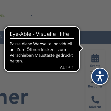
RE
N
AKTUELLES & KONTAKT
Events
Besucher
ner
Rückruf