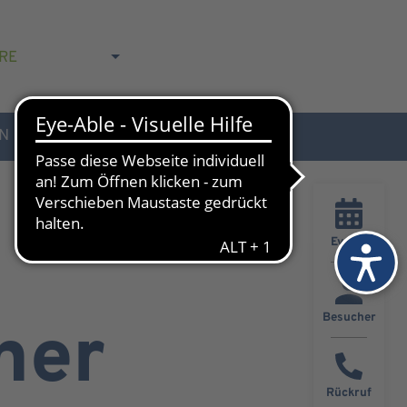
RE
N
AKTUELLES & KONTAKT
Events
Besucher
ner
Rückruf