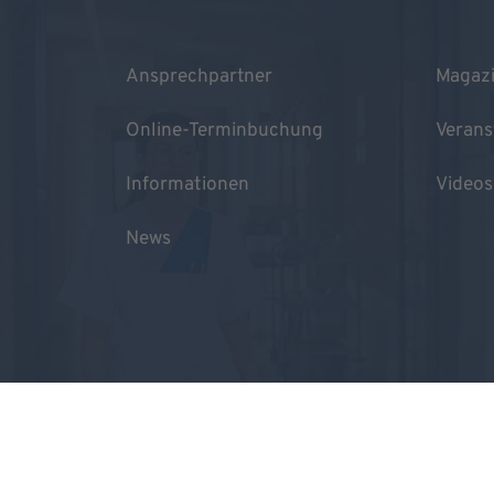
Ansprechpartner
Magaz
Online-Terminbuchung
Verans
Informationen
Videos
News