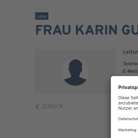
Labor
FRAU KARIN G
Leitu
Telefo
E-Mail:
ZURÜCK