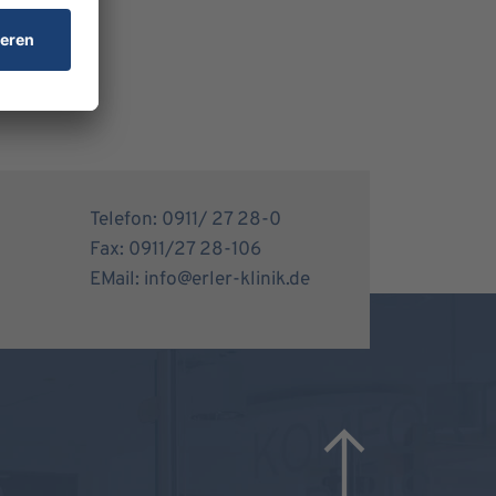
Telefon: 0911/ 27 28-0
Fax: 0911/27 28-106
EMail: info@erler-klinik.de