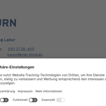
URN
ng Labor
n:
0911 27 28 -409
k.gurn@erler-klinik.de