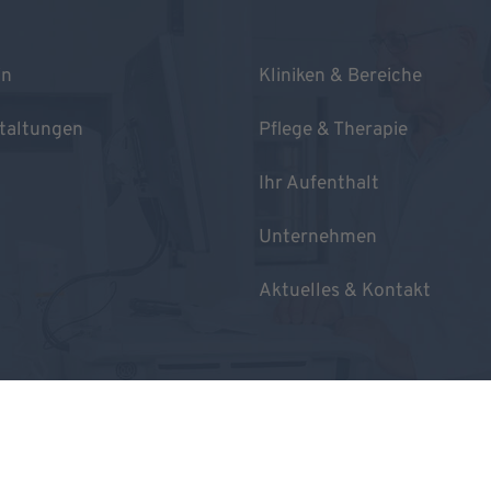
in
Kliniken & Bereiche
taltungen
Pflege & Therapie
Ihr Aufenthalt
Unternehmen
Aktuelles & Kontakt