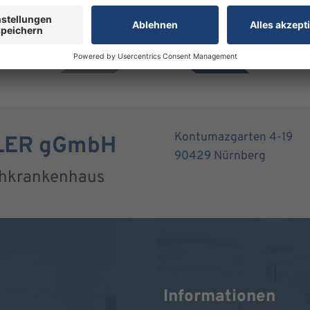
Kontumazgarten 4-19
RLER gGmbH
90429 Nürnberg
chkrankenhaus
Informationen