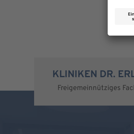
KLINIKEN DR. E
Freigemeinnütziges Fa