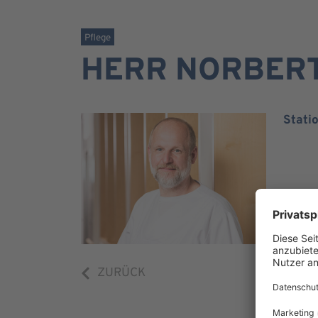
Pflege
HERR NORBERT
Stati
ZURÜCK