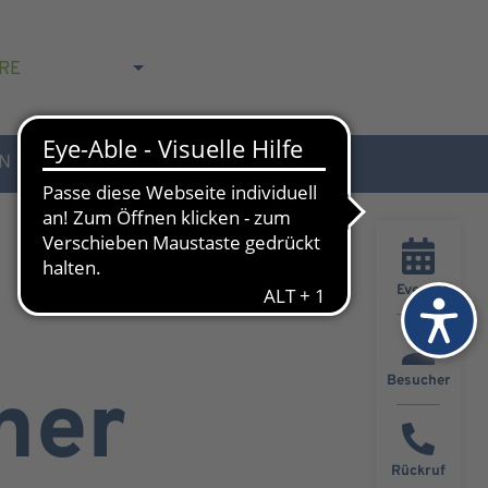
RE
N
AKTUELLES & KONTAKT
Events
Besucher
ner
Rückruf