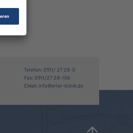
Telefon: 0911/ 27 28-0
Fax: 0911/27 28-106
EMail: info@erler-klinik.de