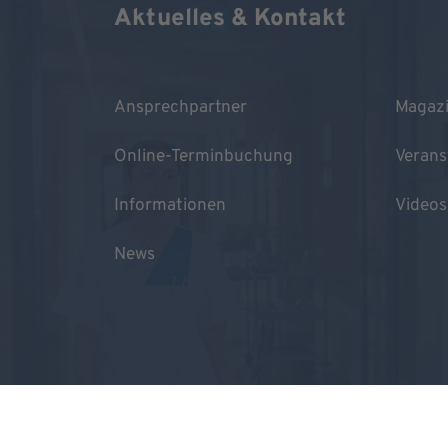
Aktuelles & Kontakt
Ansprechpartner
Magaz
Online-Terminbuchung
Verans
Informationen
Videos
News