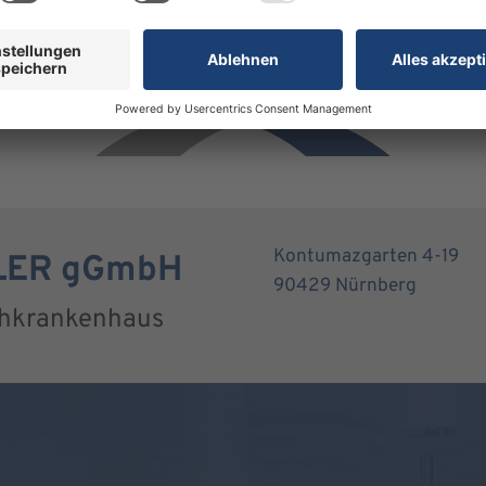
Kontumazgarten 4-19
RLER gGmbH
90429 Nürnberg
chkrankenhaus