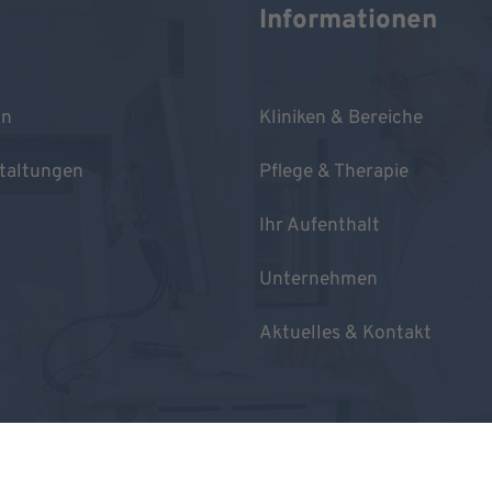
Informationen
in
Kliniken & Bereiche
taltungen
Pflege & Therapie
Ihr Aufenthalt
Unternehmen
Aktuelles & Kontakt