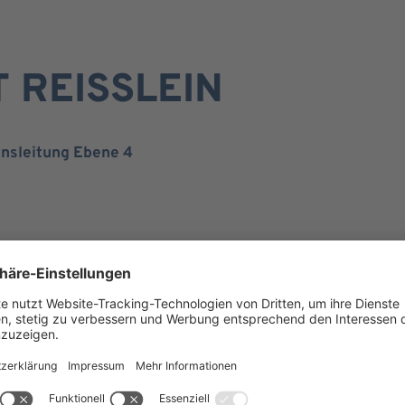
 REISSLEIN
onsleitung Ebene 4