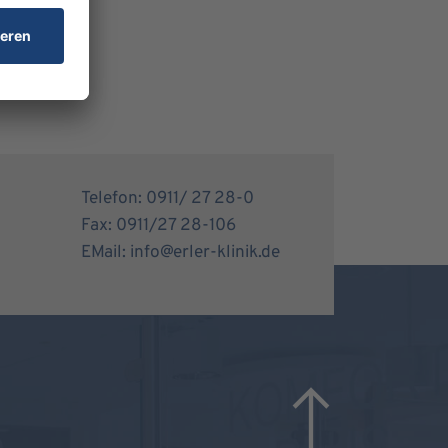
Telefon: 0911/ 27 28-0
Fax: 0911/27 28-106
EMail: info@erler-klinik.de