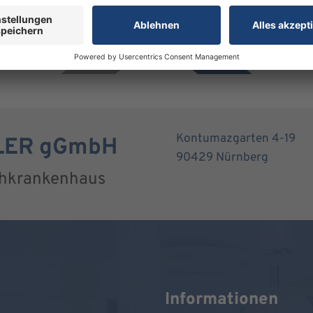
Kontumazgarten 4-19
RLER gGmbH
90429 Nürnberg
chkrankenhaus
Informationen