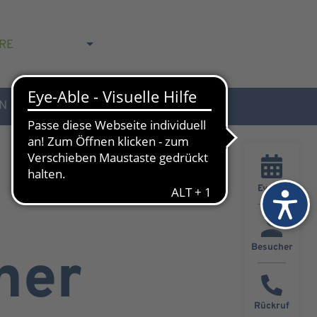
RE
N
AKTUELLES & KONTAKT
Events
Besucher
ner
Rückruf