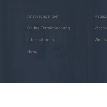
Ansprechpartner
Magaz
Online-Terminbuchung
Verans
Informationen
Videos
News