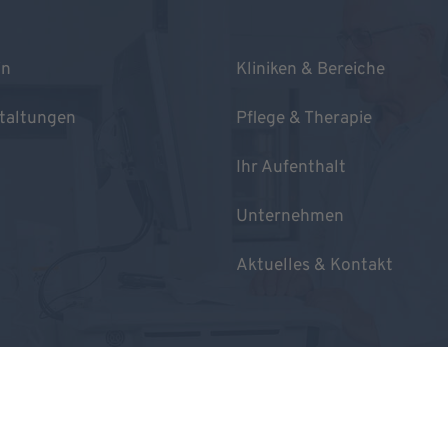
in
Kliniken & Bereiche
taltungen
Pflege & Therapie
Ihr Aufenthalt
Unternehmen
Aktuelles & Kontakt