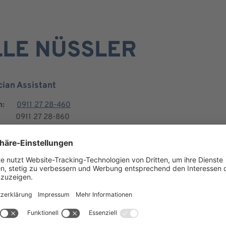
LE NÜSSLER
cian Assistant
n:
0911 27 28-460
0911 27 28-860
wirbelsaeulentherapie@erler-klinik.de