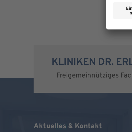
KLINIKEN DR. E
Freigemeinnütziges Fa
Aktuelles & Kontakt