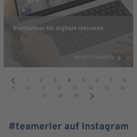
Startschuss für digitale Inklusion
MEHR ERFAHREN
1
2
3
4
5
6
7
8
9
10
11
12
13
14
15
16
17
18
19
#teamerler auf Instagram