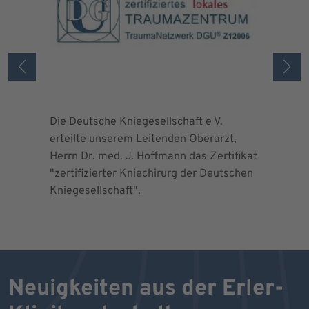
Die Deutsche Kniegesellschaft e V.
Die Deuts
erteilte unserem Leitenden Oberarzt,
erteilte 
Herrn Dr. med. J. Hoffmann das Zertifikat
Herrn Dr.
"zertifizierter Kniechirurg der Deutschen
"zertifizi
Kniegesellschaft".
Kniegesel
Neuigkeiten aus der Erler-