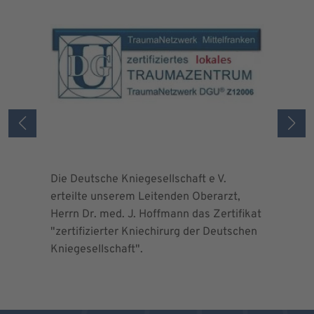
Die Deutsche Kniegesellschaft e V.
Die Deuts
erteilte unserem Leitenden Oberarzt,
erteilte 
Herrn Dr. med. J. Hoffmann das Zertifikat
Herrn Dr.
"zertifizierter Kniechirurg der Deutschen
"zertifizi
Kniegesellschaft".
Kniegesel