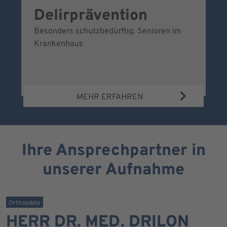
Delirprävention
W
Besonders schutzbedürftig: Senioren im
Ei
Krankenhaus
Be
Wa
MEHR ERFAHREN
Ihre Ansprechpartner in
unserer Aufnahme
Orthopädie
HERR DR. MED. DRILON