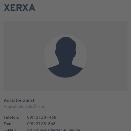
XERXA
Assistenzarzt
Approbation als Ärztin
Telefon:
0911 27 28 -468
Fax:
0911 27 28-868
E-Mail:
orthopaedie@erler-klinik.de