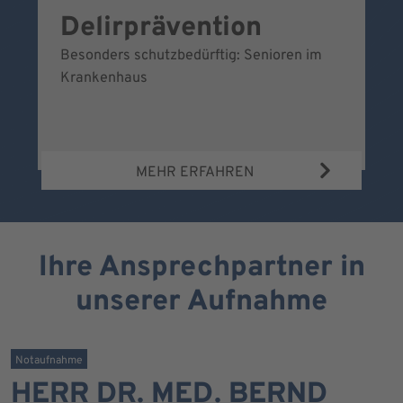
Delirprävention
W
Besonders schutzbedürftig: Senioren im
Ei
Krankenhaus
Be
Wa
MEHR ERFAHREN
Ihre Ansprechpartner in
unserer Aufnahme
Notaufnahme
HERR DR. MED. BERND