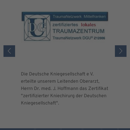
Die Deutsche Kniegesellschaft e V.
Die Deuts
erteilte unserem Leitenden Oberarzt,
erteilte 
Herrn Dr. med. J. Hoffmann das Zertifikat
Herrn Dr.
"zertifizierter Kniechirurg der Deutschen
"zertifizi
Kniegesellschaft".
Kniegesel