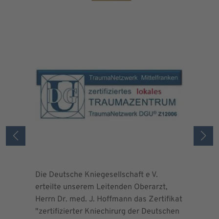
Die Deutsche Kniegesellschaft e V.
Die Deuts
erteilte unserem Leitenden Oberarzt,
erteilte 
Herrn Dr. med. J. Hoffmann das Zertifikat
Herrn Dr.
"zertifizierter Kniechirurg der Deutschen
"zertifizi