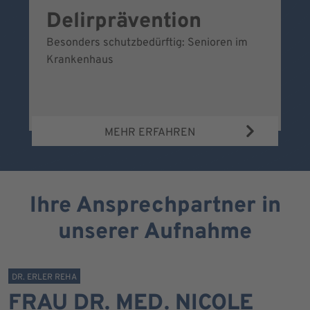
Delirprävention
W
Besonders schutzbedürftig: Senioren im
Ei
Krankenhaus
Be
Wa
MEHR ERFAHREN
Ihre Ansprechpartner in
unserer Aufnahme
DR. ERLER REHA
FRAU DR. MED. NICOLE