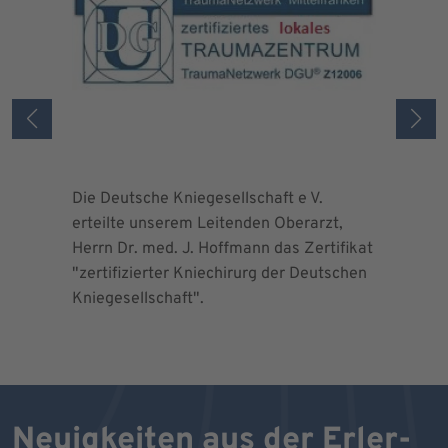
Die Deutsche Kniegesellschaft e V.
Die Deuts
erteilte unserem Leitenden Oberarzt,
erteilte 
Herrn Dr. med. J. Hoffmann das Zertifikat
Herrn Dr.
"zertifizierter Kniechirurg der Deutschen
"zertifizi
Kniegesellschaft".
Kniegesel
Neuigkeiten aus der Erler-