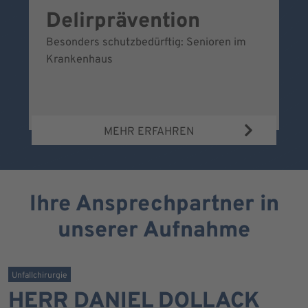
Delirprävention
W
Besonders schutzbedürftig: Senioren im
Ei
Krankenhaus
Be
Wa
MEHR ERFAHREN
Ihre Ansprechpartner in
unserer Aufnahme
Unfallchirurgie
HERR DANIEL DOLLACK