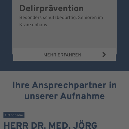
Delirprävention
W
Besonders schutzbedürftig: Senioren im
Ei
Krankenhaus
Be
Wa
MEHR ERFAHREN
Ihre Ansprechpartner in
unserer Aufnahme
Orthopädie
HERR DR. MED. JÖRG