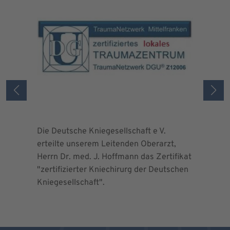
Die Deutsche Kniegesellschaft e V.
Die Deuts
erteilte unserem Leitenden Oberarzt,
erteilte 
Herrn Dr. med. J. Hoffmann das Zertifikat
Herrn Dr.
"zertifizierter Kniechirurg der Deutschen
"zertifizi
Kniegesellschaft".
Kniegesel