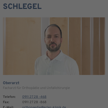
SCHLEGEL
Oberarzt
Facharzt für Orthopädie und Unfallchirurgie
Telefon:
0911 27 28 -468
Fax:
0911 27 28 -868
E-Mail:
orthopaedie@erler-klinik.de