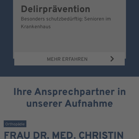
Delirprävention
W
Besonders schutzbedürftig: Senioren im
Ei
Krankenhaus
Be
Wa
MEHR ERFAHREN
Ihre Ansprechpartner in
unserer Aufnahme
Orthopädie
FRAU DR. MED. CHRISTIN