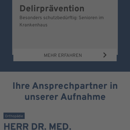
Delirprävention
W
Besonders schutzbedürftig: Senioren im
Ei
Krankenhaus
Be
Wa
MEHR ERFAHREN
Ihre Ansprechpartner in
unserer Aufnahme
Orthopädie
HERR DR. MED.