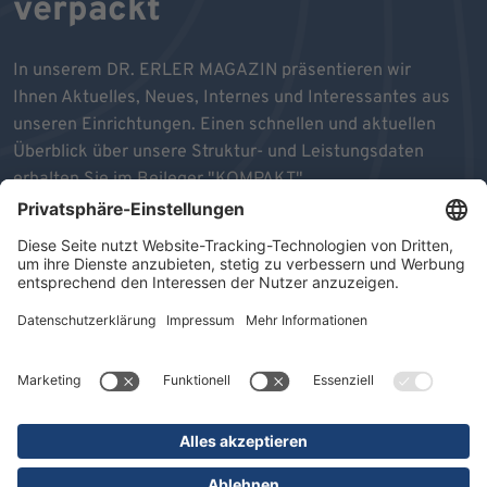
verpackt
In unserem DR. ERLER MAGAZIN präsentieren wir
Ihnen Aktuelles, Neues, Internes und Interessantes aus
unseren Einrichtungen. Einen schnellen und aktuellen
Überblick über unsere Struktur- und Leistungsdaten
erhalten Sie im Beileger "KOMPAKT".
Wir wünschen Ihnen viel Freude beim Durchblättern und
Lesen unseres MAGAZINS.
ZU DEN MAGAZINEN
AUSGABE 10/2025
MAGAZIN