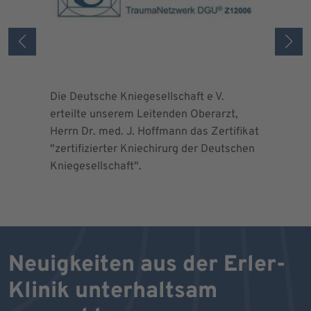
Die Deutsche Kniegesellschaft e V.
Die Deuts
erteilte unserem Leitenden Oberarzt,
erteilte 
Herrn Dr. med. J. Hoffmann das Zertifikat
Herrn Dr.
"zertifizierter Kniechirurg der Deutschen
"zertifizi
Kniegesellschaft".
Kniegesel
Neuigkeiten aus der Erler-
Klinik unterhaltsam