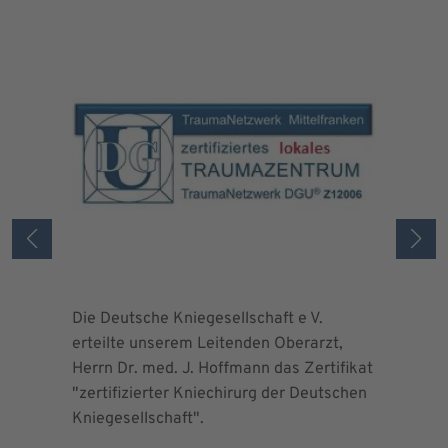
Die Deutsche Kniegesellschaft e V.
Die Deuts
erteilte unserem Leitenden Oberarzt,
erteilte 
Herrn Dr. med. J. Hoffmann das Zertifikat
Herrn Dr.
"zertifizierter Kniechirurg der Deutschen
"zertifizi
Kniegesellschaft".
Kniegesel