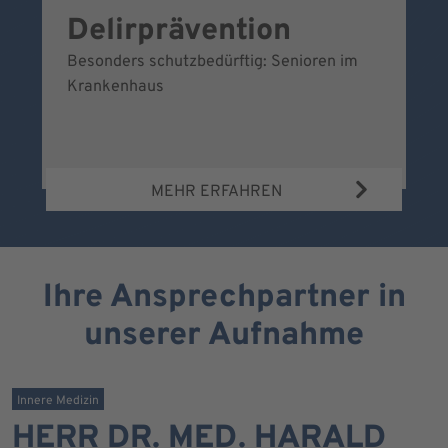
Delirprävention
W
Besonders schutzbedürftig: Senioren im
Ei
Krankenhaus
Be
Wa
MEHR ERFAHREN
Ihre Ansprechpartner in
unserer Aufnahme
Innere Medizin
HERR DR. MED. HARALD