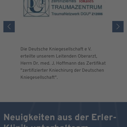
Die Deutsche Kniegesellschaft e V.
Die Deuts
erteilte unserem Leitenden Oberarzt,
erteilte 
Herrn Dr. med. J. Hoffmann das Zertifikat
Herrn Dr.
"zertifizierter Kniechirurg der Deutschen
"zertifizi
Kniegesellschaft".
Kniegesel
Neuigkeiten aus der Erler-