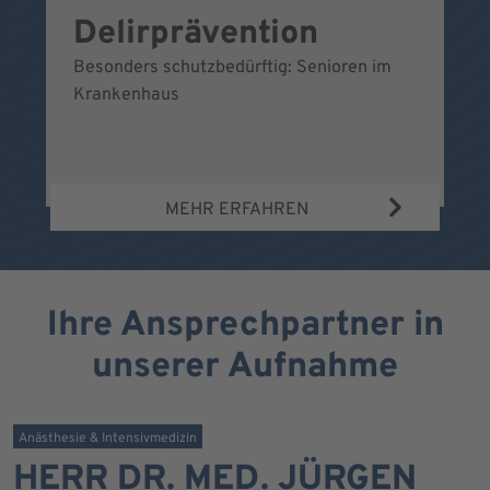
Delirprävention
W
Besonders schutzbedürftig: Senioren im
Ei
Krankenhaus
Be
Wa
MEHR ERFAHREN
Ihre Ansprechpartner in
unserer Aufnahme
Anästhesie & Intensivmedizin
HERR DR. MED. JÜRGEN