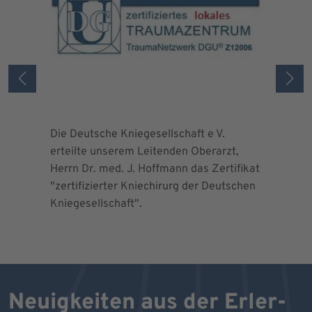
Die Deutsche Kniegesellschaft e V.
Die Deuts
erteilte unserem Leitenden Oberarzt,
erteilte 
Herrn Dr. med. J. Hoffmann das Zertifikat
Herrn Dr.
"zertifizierter Kniechirurg der Deutschen
"zertifizi
Kniegesellschaft".
Kniegesel
Neuigkeiten aus der Erler-