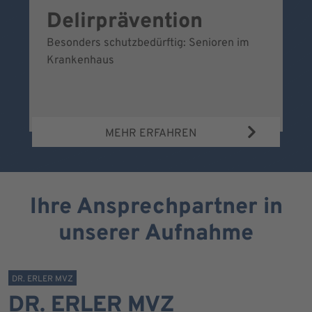
Delirprävention
W
Besonders schutzbedürftig: Senioren im
Ei
Krankenhaus
Be
Wa
MEHR ERFAHREN
Ihre Ansprechpartner in
unserer Aufnahme
DR. ERLER MVZ
DR. ERLER MVZ