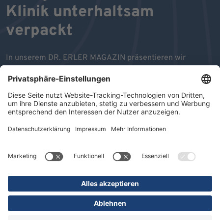
Klinik unterhaltsam
verpackt
In unserem DR. ERLER MAGAZIN präsentieren wir
Ihnen Aktuelles, Neues, Internes und Interessantes aus
unseren Einrichtungen. Einen schnellen und aktuellen
Überblick über unsere Struktur- und Leistungsdaten
erhalten Sie im Beileger "KOMPAKT".
Wir wünschen Ihnen viel Freude beim Durchblättern und
Lesen unseres MAGAZINS.
ZU DEN MAGAZINEN