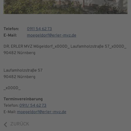
Telefon:
0911 54 62 73
E-Mail:
moegeldorf@erler-mvz.de
DR. ERLER MVZ Mögeldorf_x000D_ Laufamholzstraße 57_x000D_
90482 Nürnberg
Laufamholzstraße 57
90482 Nürnberg
_x000D_
Terminvereinbarung
Telefon:
0911/ 54 62 73
E-Mail:
moegeldorf@erler-mvz.de
ZURÜCK