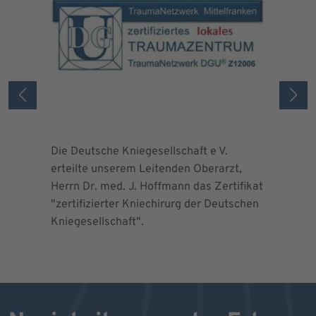
Die Deutsche Kniegesellschaft e V.
Die Deuts
erteilte unserem Leitenden Oberarzt,
erteilte 
Herrn Dr. med. J. Hoffmann das Zertifikat
Herrn Dr.
"zertifizierter Kniechirurg der Deutschen
"zertifizi
Kniegesellschaft".
Kniegesel