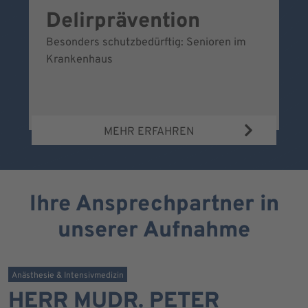
Delirprävention
W
Besonders schutzbedürftig: Senioren im
Ei
Krankenhaus
Be
Wa
MEHR ERFAHREN
Ihre Ansprechpartner in
unserer Aufnahme
Anästhesie & Intensivmedizin
HERR MUDR. PETER