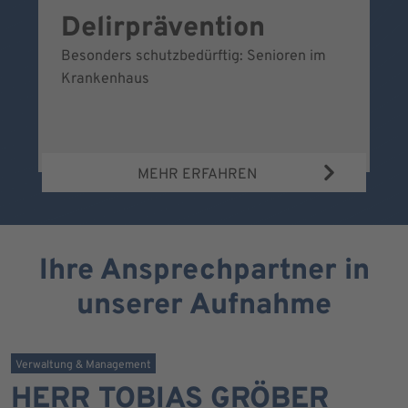
Delirprävention
W
Besonders schutzbedürftig: Senioren im
Ei
Krankenhaus
Be
Wa
MEHR ERFAHREN
Ihre Ansprechpartner in
unserer Aufnahme
Verwaltung & Management
HERR TOBIAS GRÖBER