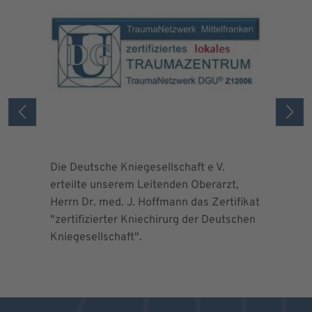
Die Deutsche Kniegesellschaft e V.
Die Deuts
erteilte unserem Leitenden Oberarzt,
erteilte 
Herrn Dr. med. J. Hoffmann das Zertifikat
Herrn Dr.
"zertifizierter Kniechirurg der Deutschen
"zertifizi
Kniegesellschaft".
Kniegesel