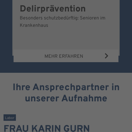
Delirprävention
W
Besonders schutzbedürftig: Senioren im
Ei
Krankenhaus
Be
Wa
MEHR ERFAHREN
Ihre Ansprechpartner in
unserer Aufnahme
Labor
FRAU KARIN GURN