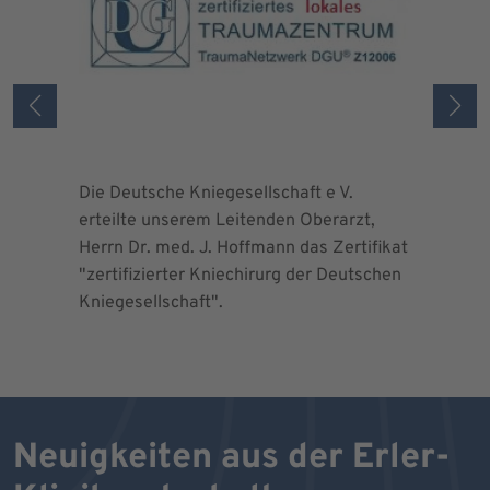
Die Deutsche Kniegesellschaft e V.
Die Deuts
erteilte unserem Leitenden Oberarzt,
erteilte 
Herrn Dr. med. J. Hoffmann das Zertifikat
Herrn Dr.
"zertifizierter Kniechirurg der Deutschen
"zertifizi
Kniegesellschaft".
Kniegesel
Neuigkeiten aus der Erler-