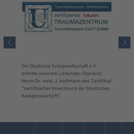
Die Deutsche Kniegesellschaft e V.
Die Deuts
erteilte unserem Leitenden Oberarzt,
erteilte 
Herrn Dr. med. J. Hoffmann das Zertifikat
Herrn Dr.
"zertifizierter Kniechirurg der Deutschen
"zertifizi
Kniegesellschaft".
Kniegesel