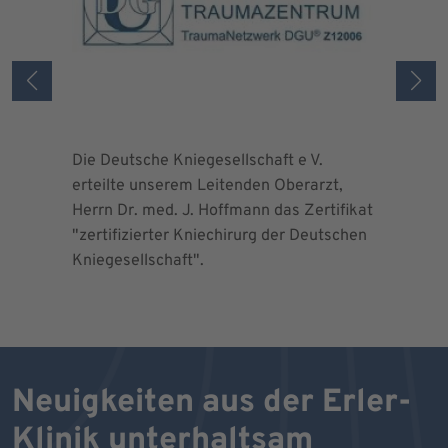
Die Deutsche Kniegesellschaft e V.
Die Deuts
erteilte unserem Leitenden Oberarzt,
erteilte 
Herrn Dr. med. J. Hoffmann das Zertifikat
Herrn Dr.
"zertifizierter Kniechirurg der Deutschen
"zertifizi
Kniegesellschaft".
Kniegesel
Neuigkeiten aus der Erler-
Klinik unterhaltsam