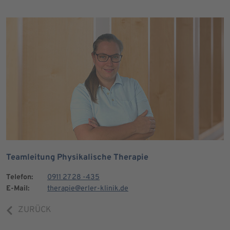
Teamleitung Physikalische Therapie
Telefon:
0911 27 28 -435
E-Mail:
therapie@erler-klinik.de
ZURÜCK