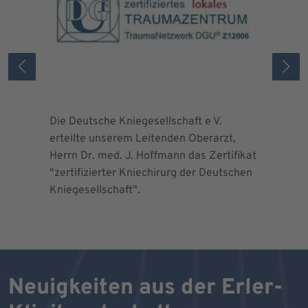
Die Deutsche Kniegesellschaft e V.
Die Deuts
erteilte unserem Leitenden Oberarzt,
erteilte 
Herrn Dr. med. J. Hoffmann das Zertifikat
Herrn Dr.
"zertifizierter Kniechirurg der Deutschen
"zertifizi
Kniegesellschaft".
Kniegesel
Neuigkeiten aus der Erler-