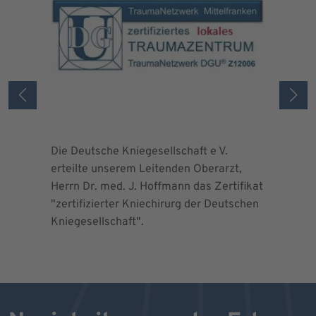
Die Deutsche Kniegesellschaft e V.
Die Deuts
erteilte unserem Leitenden Oberarzt,
erteilte 
Herrn Dr. med. J. Hoffmann das Zertifikat
Herrn Dr.
"zertifizierter Kniechirurg der Deutschen
"zertifizi
Kniegesellschaft".
Kniegesel