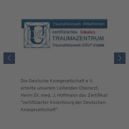
Die Deutsche Kniegesellschaft e V.
Die Deuts
erteilte unserem Leitenden Oberarzt,
erteilte 
Herrn Dr. med. J. Hoffmann das Zertifikat
Herrn Dr.
"zertifizierter Kniechirurg der Deutschen
"zertifizi
Kniegesellschaft".
Kniegesel