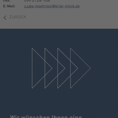
Fax:
0911 27 28 -106
E-Mail:
c.sala-moehrlein@erler-klinik.de
ZURÜCK