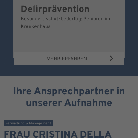
Delirprävention
W
Besonders schutzbedürftig: Senioren im
Ei
Krankenhaus
Be
Wa
MEHR ERFAHREN
Ihre Ansprechpartner in
unserer Aufnahme
Verwaltung & Management
FRAU CRISTINA DELLA