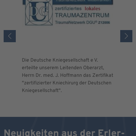
Die Deutsche Kniegesellschaft e V.
Die Deuts
erteilte unserem Leitenden Oberarzt,
erteilte 
Herrn Dr. med. J. Hoffmann das Zertifikat
Herrn Dr.
"zertifizierter Kniechirurg der Deutschen
"zertifizi
Kniegesellschaft".
Kniegesel
Neuigkeiten aus der Erler-