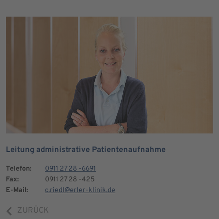
Leitung administrative Patientenaufnahme
Telefon:
0911 27 28 -6691
Fax:
0911 27 28 -425
E-Mail:
c.riedl@erler-klinik.de
ZURÜCK