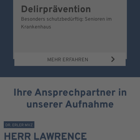
Delirprävention
W
Besonders schutzbedürftig: Senioren im
Ei
Krankenhaus
Be
Wa
MEHR ERFAHREN
Ihre Ansprechpartner in
unserer Aufnahme
DR. ERLER MVZ
HERR LAWRENCE