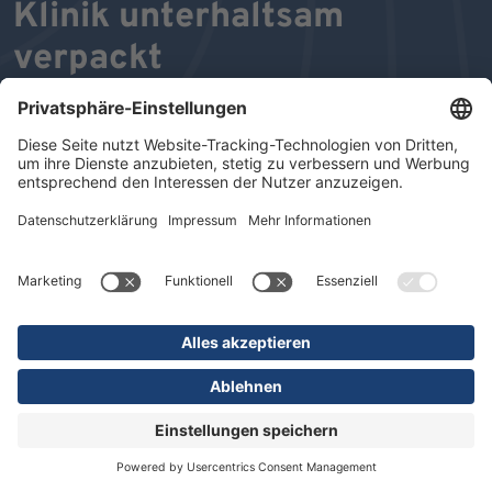
Klinik unterhaltsam
verpackt
In unserem DR. ERLER MAGAZIN präsentieren wir
Ihnen Aktuelles, Neues, Internes und Interessantes aus
unseren Einrichtungen. Einen schnellen und aktuellen
Überblick über unsere Struktur- und Leistungsdaten
erhalten Sie im Beileger "KOMPAKT".
Wir wünschen Ihnen viel Freude beim Durchblättern und
Lesen unseres MAGAZINS.
ZU DEN MAGAZINEN