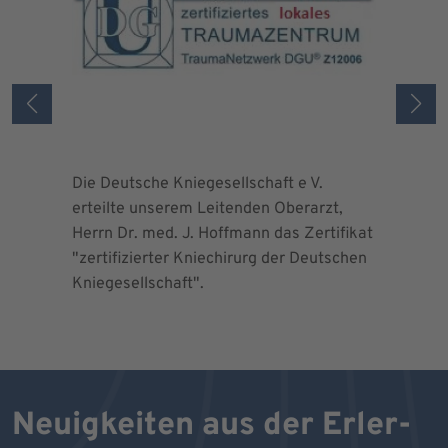
Die Deutsche Kniegesellschaft e V.
Die Deuts
erteilte unserem Leitenden Oberarzt,
erteilte 
Herrn Dr. med. J. Hoffmann das Zertifikat
Herrn Dr.
"zertifizierter Kniechirurg der Deutschen
"zertifizi
Kniegesellschaft".
Kniegesel
Neuigkeiten aus der Erler-