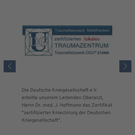
Die Deutsche Kniegesellschaft e V.
Die Deuts
erteilte unserem Leitenden Oberarzt,
erteilte 
Herrn Dr. med. J. Hoffmann das Zertifikat
Herrn Dr.
"zertifizierter Kniechirurg der Deutschen
"zertifizi
Kniegesellschaft".
Kniegesel