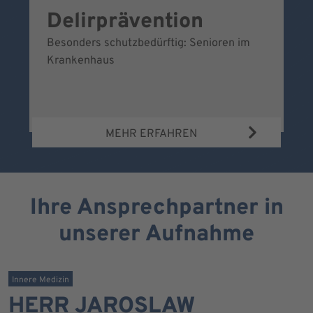
Delirprävention
W
Besonders schutzbedürftig: Senioren im
Ei
Krankenhaus
Be
Wa
MEHR ERFAHREN
Ihre Ansprechpartner in
unserer Aufnahme
Innere Medizin
HERR JAROSLAW