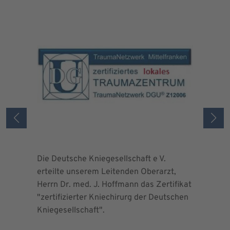
Die Deutsche Kniegesellschaft e V.
Die Deuts
erteilte unserem Leitenden Oberarzt,
erteilte 
Herrn Dr. med. J. Hoffmann das Zertifikat
Herrn Dr.
"zertifizierter Kniechirurg der Deutschen
"zertifizi
Kniegesellschaft".
Kniegesel