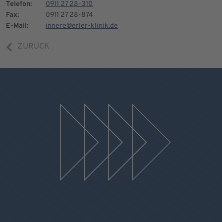
Telefon:
0911 27 28-310
Fax:
0911 27 28-874
E-Mail:
innere@erler-klinik.de
ZURÜCK