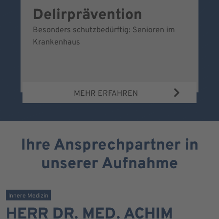
Delirprävention
W
Besonders schutzbedürftig: Senioren im
Ei
Krankenhaus
Be
Wa
MEHR ERFAHREN
Ihre Ansprechpartner in
unserer Aufnahme
Innere Medizin
HERR DR. MED. ACHIM