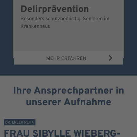
Delirprävention
W
Besonders schutzbedürftig: Senioren im
Ei
Krankenhaus
Be
Wa
MEHR ERFAHREN
Ihre Ansprechpartner in
unserer Aufnahme
DR. ERLER REHA
FRAU SIBYLLE WIEBERG-