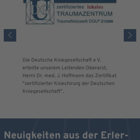
Die Deutsche Kniegesellschaft e V.
Die Deuts
erteilte unserem Leitenden Oberarzt,
erteilte 
Herrn Dr. med. J. Hoffmann das Zertifikat
Herrn Dr.
"zertifizierter Kniechirurg der Deutschen
"zertifizi
Kniegesellschaft".
Kniegesel
Neuigkeiten aus der Erler-