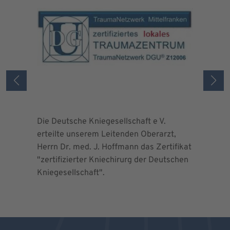
Die Deutsche Kniegesellschaft e V.
Die Deuts
erteilte unserem Leitenden Oberarzt,
erteilte 
Herrn Dr. med. J. Hoffmann das Zertifikat
Herrn Dr.
"zertifizierter Kniechirurg der Deutschen
"zertifizi
Kniegesellschaft".
Kniegesel