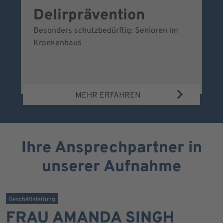
Delirprävention
W
Besonders schutzbedürftig: Senioren im
Ei
Krankenhaus
Be
Wa
MEHR ERFAHREN
Ihre Ansprechpartner in
unserer Aufnahme
Geschäftsleitung
FRAU AMANDA SINGH